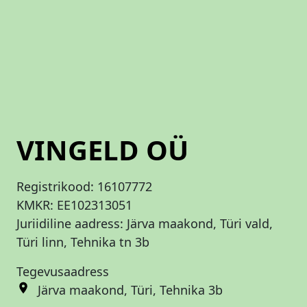
o
n
t
a
k
t
G
al
VINGELD OÜ
er
ii
T
Registrikood:
16107772
o
KMKR:
EE102313051
et
Juriidiline aadress: Järva maakond, Türi vald,
a
Türi linn, Tehnika tn 3b
m
e
Tegevusaadress
s
Järva maakond, Türi, Tehnika 3b
p